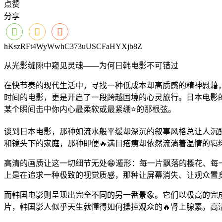
点赞
分享
hKszRFt4WyWwhC373uUSCFaHYXjb8Z
从光影缝隙中窥见灵魂——为何日韩电影不可错过
在快节奏的现代生活中，寻找一种低成本却高质感的精神慰藉
时间的电影，更是开启了一段跨越国境的心灵旅行。日本电影
某个瞬间击中你内心最柔软或最紧绷⭐的那根弦。
谈到日本电影，那种如流水般平缓却深沉的叙事风格总让人沉醉
和镜头下的家庭，那种即便🔥满目疮痍却依然流淌着温情的羁
高清的画质让这一切细节无处😁遁形：每一片飘落的樱花、每
上是在追求一种极致的视觉质感，那种让屏幕消失、让观众置
而韩国电影则呈现出完全不同的另一番景象。它们以极高的完
片，韩国影人似乎天生就懂得如何操控观众的🔥肾上腺素。高