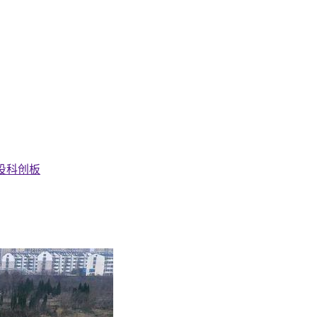
投
科创板