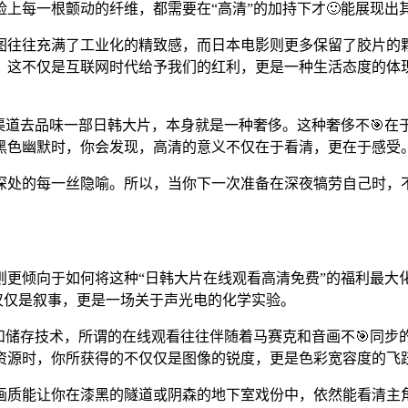
上每一根颤动的纤维，都需要在“高清”的加持下才🙂能展现出
图往往充满了工业化的精致感，而日本电影则更多保留了胶片的
。这不仅是互联网时代给予我们的红利，更是一种生活态度的体
渠道去品味一部日韩大片，本身就是一种奢侈。这种奢侈不🎯
黑色幽默时，你会发现，高清的意义不仅在于看清，更在于感受
深处的每一丝隐喻。所以，当你下一次准备在深夜犒劳自己时，
则更倾向于如何将这种“日韩大片在线观看高清免费”的福利最
不仅仅是叙事，更是一场关于声光电的化学实验。
和储存技术，所谓的在线观看往往伴随着马赛克和音画不🎯同步
资源时，你所获得的不仅仅是图像的锐度，更是色彩宽容度的飞
画质能让你在漆黑的隧道或阴森的地下室戏份中，依然能看清主