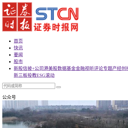
首页
快讯
要闻
股市
新股
信披+
公司
港美股
数据
基金
金融
视听
评论
专题
产经
创
新三板
投教
ESG
滚动
公众号