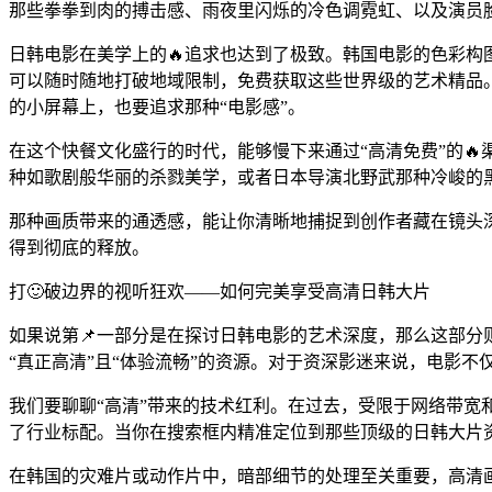
那些拳拳到肉的搏击感、雨夜里闪烁的冷色调霓虹、以及演员脸
日韩电影在美学上的🔥追求也达到了极致。韩国电影的色彩构
可以随时随地打破地域限制，免费获取这些世界级的艺术精品
的小屏幕上，也要追求那种“电影感”。
在这个快餐文化盛行的时代，能够慢下来通过“高清免费”的
种如歌剧般华丽的杀戮美学，或者日本导演北野武那种冷峻的
那种画质带来的通透感，能让你清晰地捕捉到创作者藏在镜头
得到彻底的释放。
打🙂破边界的视听狂欢——如何完美享受高清日韩大片
如果说第📌一部分是在探讨日韩电影的艺术深度，那么这部分
“真正高清”且“体验流畅”的资源。对于资深影迷来说，电影
我们要聊聊“高清”带来的技术红利。在过去，受限于网络带宽
了行业标配。当你在搜索框内精准定位到那些顶级的日韩大片
在韩国的灾难片或动作片中，暗部细节的处理至关重要，高清