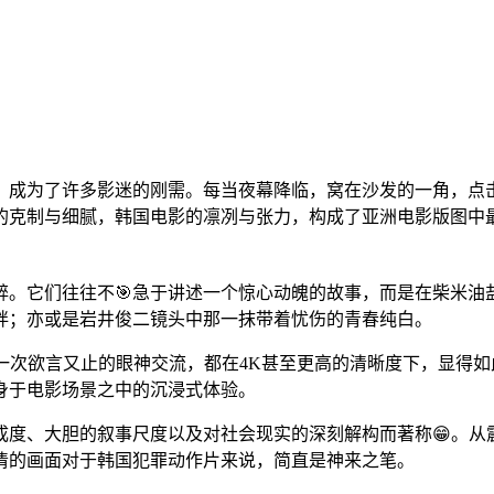
，成为了许多影迷的刚需。每当夜幕降临，窝在沙发的一角，点击
的克制与细腻，韩国电影的凛冽与张力，构成了亚洲电影版图中
。它们往往不🎯急于讲述一个惊心动魄的故事，而是在柴米油
绊；亦或是岩井俊二镜头中那一抹带着忧伤的青春纯白。
一次欲言又止的眼神交流，都在4K甚至更高的清晰度下，显得如
身于电影场景之中的沉浸式体验。
成度、大胆的叙事尺度以及对社会现实的深刻解构而著称😁。从
清的画面对于韩国犯罪动作片来说，简直是神来之笔。