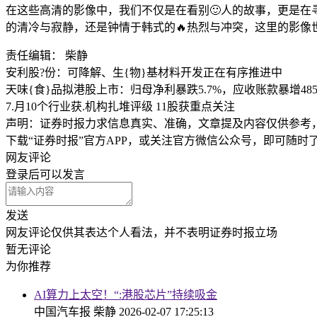
在这些高清的影像中，我们不仅是在看别🙂人的故事，更是
的清冷与寂静，还是钟情于韩式的🔥热烈与冲突，这里的影像
责任编辑： 柴静
安利股?份：可降解、生{物}基材料开发正在有序推进中
天味{食}品拟港股上市：归母净利暴跌5.7%，应收账款暴增48
7.月10个行业获.机构扎堆评级 11股获重点关注
声明：证券时报力求信息真实、准确，文章提及内容仅供参考
下载“证券时报”官方APP，或关注官方微信公众号，即可随
网友评论
登录
后可以发言
发送
网友评论仅供其表达个人看法，并不表明证券时报立场
暂无评论
为你推荐
AI算力上太空！“:港股芯片”持续吸金
中国汽车报
柴静
2026-02-07 17:25:13