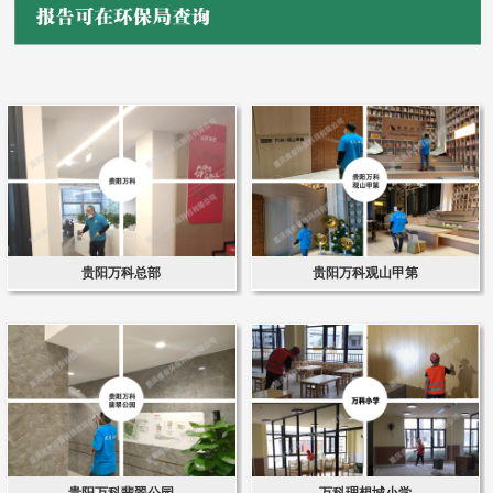
贵阳万科总部
贵阳万科观山甲第
贵阳万科翡翠公园
万科理想城小学