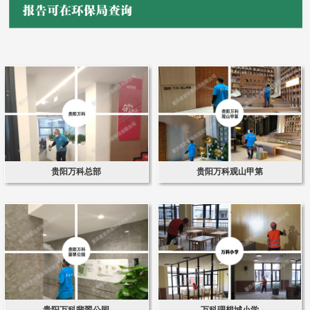
贵阳万科总部
贵阳万科观山甲第
贵阳万科翡翠公园
万科理想城小学