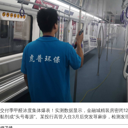
交付季甲醛浓度集体爆表！实测数据显示，金融城精装房密闭1
黏剂成“头号毒源”。某投行高管入住3月后突发荨麻疹，检测发
康保卫战