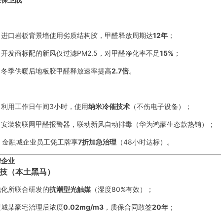
：进口岩板背景墙使用劣质结构胶，甲醛释放周期达
12年
；
：开发商标配的新风仅过滤PM2.5，对甲醛净化率不足
15%
；
：冬季供暖后地板胶甲醛释放速率提高
2.7倍
。
：利用工作日午间3小时，使用
纳米冷催技术
（不伤电子设备）；
：安装物联网甲醛报警器，联动新风自动排毒（华为鸿蒙生态款热销）；
：金融城企业员工凭工牌享
7折加急治理
（48小时达标）。
榜企业
保科技（本土黑马）
地化所联合研发的
抗潮型光触媒
（湿度80%有效）；
展城某豪宅治理后浓度
0.02mg/m3
，质保合同敢签
20年
；