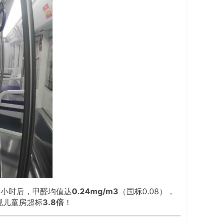
2小时后，甲醛均值达
0.24mg/m3
（国标0.08），
现儿童房超标
3.8倍
！