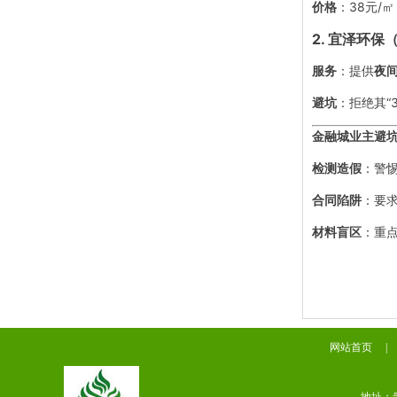
价格
：38元/
2. 宜泽环保
服务
：提供
夜
避坑
：拒绝其“
金融城业主避
检测造假
：警惕
合同陷阱
：要求
材料盲区
：重
网站首页