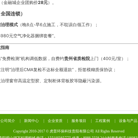
㎡（金融城企业团购价
28元
）。
（全国连锁）
间治理模式
（晚8点-早6点施工，不耽误白领工作）；
3980元空气净化器捆绑套餐”。
坑指南
“免费检测”机构调低数据，自费约
贵州省质检院
上门（400元/室）；
注明“治理后CMA复检不达标全额退款”，拒签模糊质保协议；
点治理窗帘高温定型胶、定制柜体背板胶等隐蔽污染源。
|
公司简介
|
新闻中心
|
企业资质
|
服务项目
|
工程案例
|
设备与产品
Copyright 2010-2017 © 虎普环保科技贵阳有限公司 All Rights Reserved
15519585775
18983