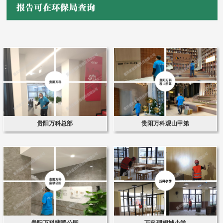
贵阳万科总部
贵阳万科观山甲第
贵阳万科翡翠公园
万科理想城小学