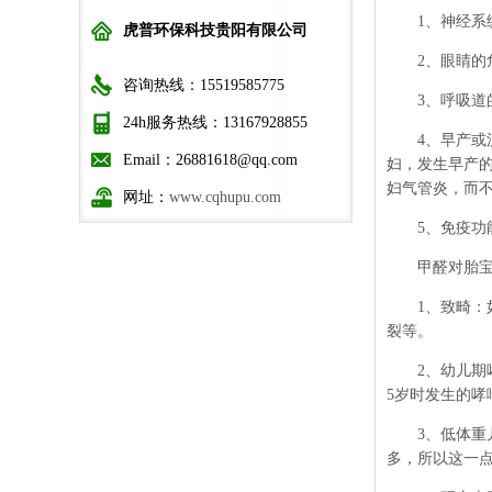
1
、神经系
虎普环保科技贵阳有限公司
2
、眼睛的
咨询热线：15519585775
3
、呼吸道
24h服务热线：13167928855
4
、早产或
Email：26881618@qq.com
妇，发生早产
妇气管炎，而
网址：
www.cqhupu.com
5
、免疫功
甲醛对胎宝
1
、致畸：
裂等。
2
、幼儿期
5
岁时发生的哮
3
、低体重
多，所以这一