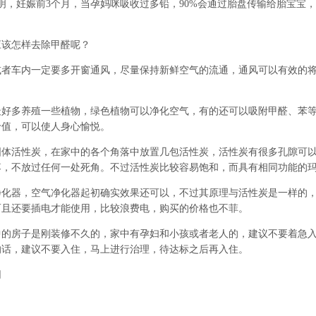
明，妊娠前
3
个月，当孕妈咪吸收过多铅，
90%
会通过胎盘传输给胎宝宝，
怎样去除甲醛呢？
车内一定要多开窗通风，尽量保持新鲜空气的流通，通风可以有效的将
多养殖一些植物，绿色植物可以净化空气，有的还可以吸附甲醛、苯等
价值，可以使人身心愉悦。
活性炭，在家中的各个角落中放置几包活性炭，活性炭有很多孔隙可以
落，不放过任何一处死角。不过活性炭比较容易饱和，而具有相同功能的
器，空气净化器起初确实效果还可以，不过其原理与活性炭是一样的，
而且还要插电才能使用，比较浪费电，购买的价格也不菲。
房子是刚装修不久的，家中有孕妇和小孩或者老人的，建议不要着急入
的话，建议不要入住，马上进行治理，待达标之后再入住。
网