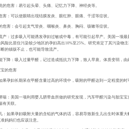
统的危害：易引起头晕、头痛、记忆力下降、神经炎等。
危害：可以使眼睛出现结膜发炎、眼红肿、眼痛、干涩等症状。
的危害：会引起支气管炎、咽喉炎、鼻炎、胸闷、咳嗽等症状。
流产：过多吸入可能诱发孕妇过敏或中毒，有可能引起早产。美国一项最
的风险比居住污染较少地区的孕妇高出
10%
至
25%
。研究肯定了其污染物主
不断的镇咳不止，也可能导致流产。
能下降：吸入过量甲醛，记过造成抵抗力下降，致人早衰。体质变弱，由
宝的危害
如果孕妇长期呆在甲醛含量过高的环境中，吸附的甲醛达到一定程度的时
哮喘：美国一项利用婴儿脐带血所做的研究发现，汽车甲醛污染与胎宝宝
喘有关联。
儿：如果孕妇吸附大量的含铅的气体的话，容易导致新生儿出生时体重大
点准妈妈们也应该注意。