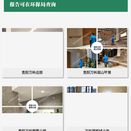
贵阳万科总部
贵阳万科观山甲第
贵阳万科翡翠公园
万科理想城小学