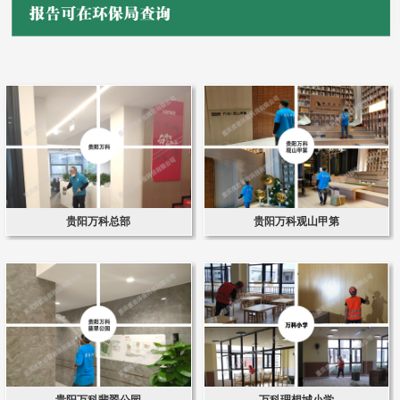
贵阳万科总部
贵阳万科观山甲第
贵阳万科翡翠公园
万科理想城小学