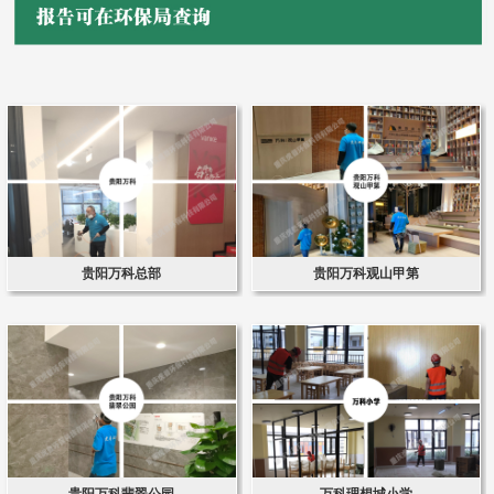
贵阳万科总部
贵阳万科观山甲第
贵阳万科翡翠公园
万科理想城小学