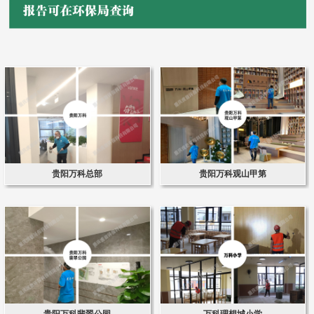
贵阳万科总部
贵阳万科观山甲第
贵阳万科翡翠公园
万科理想城小学