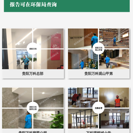
贵阳万科总部
贵阳万科观山甲第
贵阳万科翡翠公园
万科理想城小学