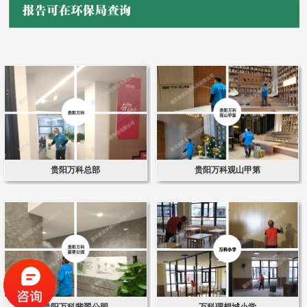
贵阳万科总部
贵阳万科观山甲第
贵阳万科翡翠公园
万科理想城小学