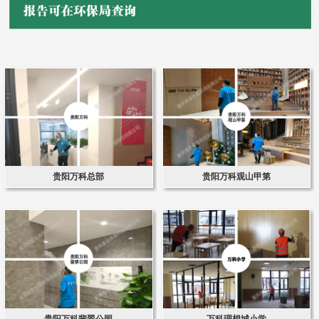
贵阳万科总部
贵阳万科观山甲第
贵阳万科翡翠公园
万科理想城小学