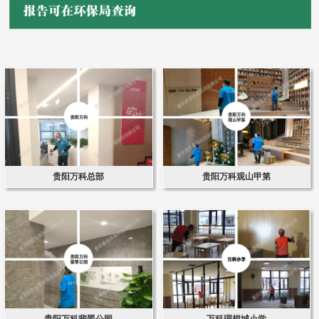
贵阳万科总部
贵阳万科观山甲第
贵阳万科翡翠公园
万科理想城小学