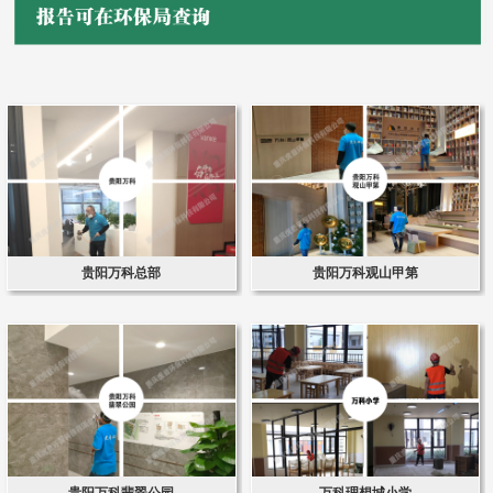
贵阳万科总部
贵阳万科观山甲第
贵阳万科翡翠公园
万科理想城小学