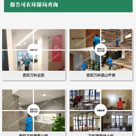
贵阳万科总部
贵阳万科观山甲第
贵阳万科翡翠公园
万科理想城小学