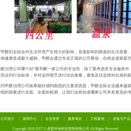
醛的去除会对生活环境产生很大的影响，直接影响到家庭的生活质量。
身体健康造成极大威胁。甲醛会通过专业正规的公司释放，自然会使家庭
甲醛治理公司
哪个好?要判断一家公司的专业性，除了要考虑其专业服务外
能否达到行业标准，并对这些细节进行综合衡量，避免盲目选择对自身的
甲醛治理公司效果最好感到困惑的主要原因是，甲醛去除企业越来越多
详细的因素进行全面、全面的检测，让我们自然知道哪家公司具有更高的
|
公司简介
|
新闻中心
|
企业资质
|
服务项目
|
工程案例
|
设备与产品
Copyright 2010-2017 © 虎普环保科技贵阳有限公司 All Rights Reserved