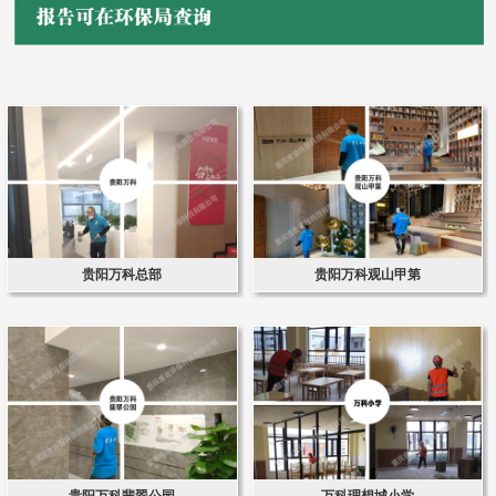
贵阳万科总部
贵阳万科观山甲第
贵阳万科翡翠公园
万科理想城小学