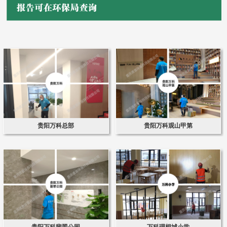
贵阳万科总部
贵阳万科观山甲第
贵阳万科翡翠公园
万科理想城小学