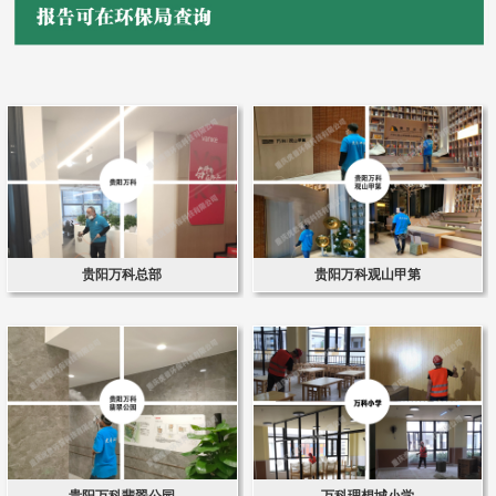
贵阳万科总部
贵阳万科观山甲第
贵阳万科翡翠公园
万科理想城小学