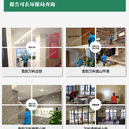
贵阳万科总部
贵阳万科观山甲第
贵阳万科翡翠公园
万科理想城小学