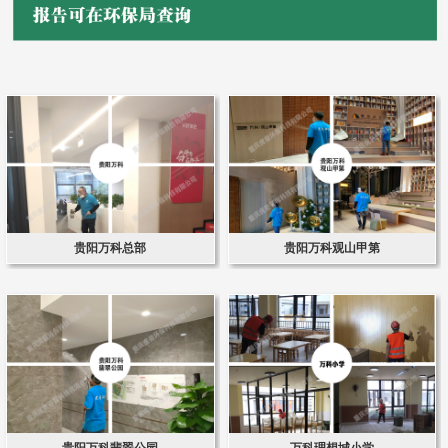
贵阳万科总部
贵阳万科观山甲第
贵阳万科翡翠公园
万科理想城小学