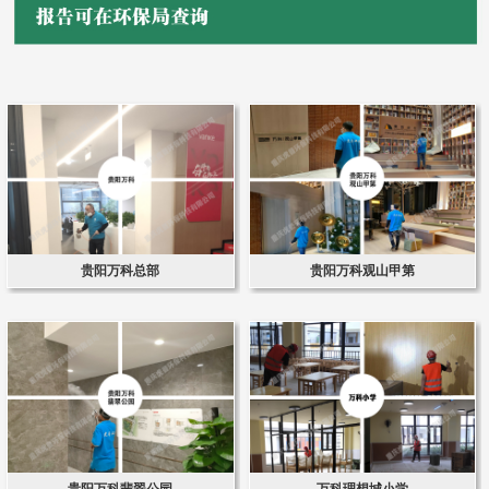
贵阳万科总部
贵阳万科观山甲第
贵阳万科翡翠公园
万科理想城小学