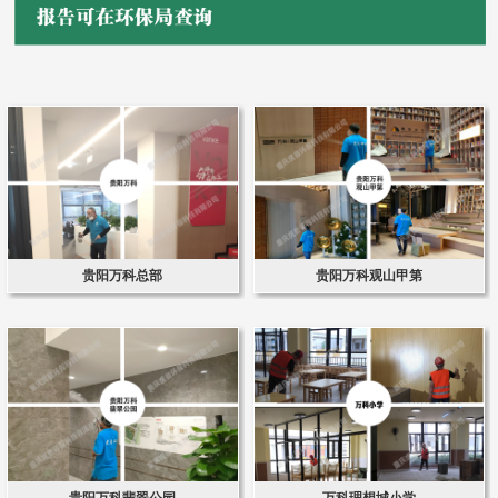
贵阳万科总部
贵阳万科观山甲第
贵阳万科翡翠公园
万科理想城小学