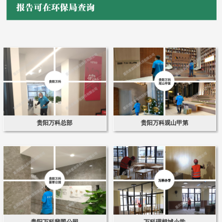
贵阳万科总部
贵阳万科观山甲第
贵阳万科翡翠公园
万科理想城小学