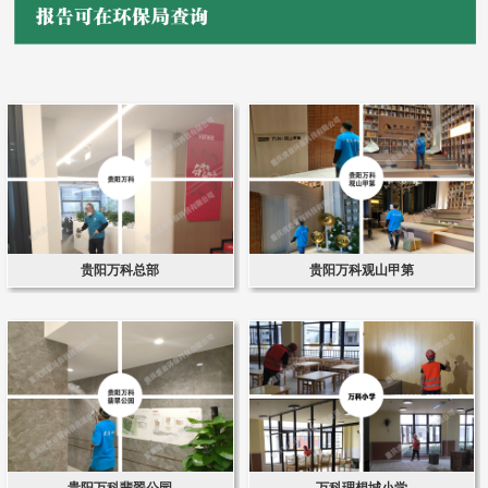
贵阳万科总部
贵阳万科观山甲第
贵阳万科翡翠公园
万科理想城小学