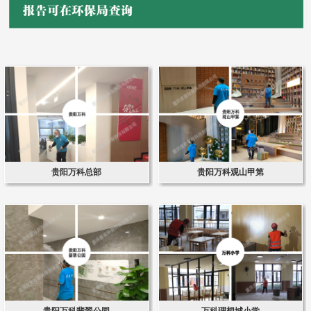
贵阳万科总部
贵阳万科观山甲第
贵阳万科翡翠公园
万科理想城小学