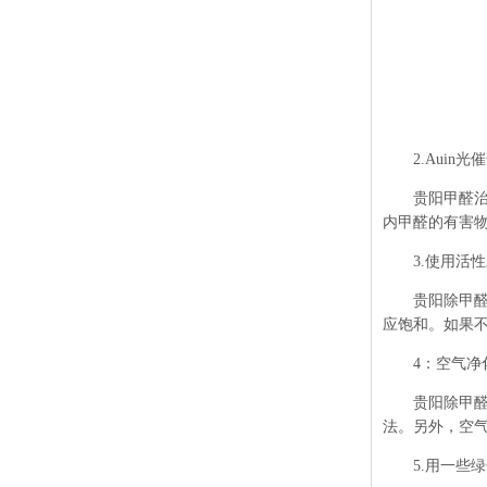
2.Auin光
贵阳甲醛
内甲醛的有害
3.使用活性
贵阳除甲
应饱和。如果不
4：空气净
贵阳除甲
法。另外，空
5.用一些绿