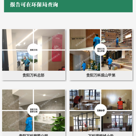
贵阳万科总部
贵阳万科观山甲第
贵阳万科翡翠公园
万科理想城小学