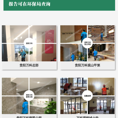
贵阳万科总部
贵阳万科观山甲第
贵阳万科翡翠公园
万科理想城小学