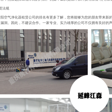
赁法规
空气净化器租赁公司的排名有更多了解，您将能够为您的朋友带来新的
多漏洞。因此，不建议合作。一家专业、实力雄厚的公司不仅拥有良好的