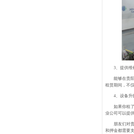
3、提供维
能够在贵阳空
租赁期间，不
4、设备升
如果你租了一
业公司可以提
朋友们对贵阳
和押金都需要