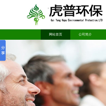
网站首页
公司简介