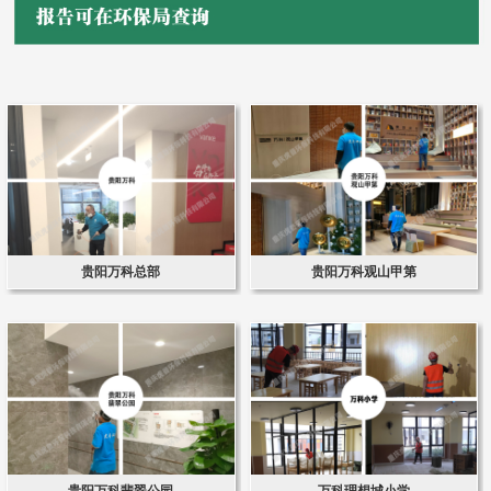
贵阳万科总部
贵阳万科观山甲第
贵阳万科翡翠公园
万科理想城小学