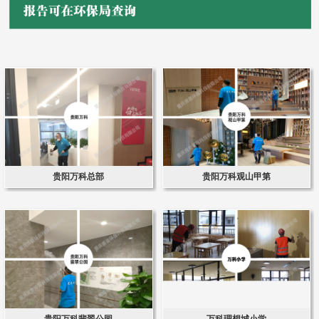
贵阳万科总部
贵阳万科观山甲第
贵阳万科翡翠公园
万科理想城小学