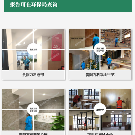
贵阳万科总部
贵阳万科观山甲第
贵阳万科翡翠公园
万科理想城小学