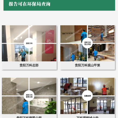
贵阳万科总部
贵阳万科观山甲第
贵阳万科翡翠公园
万科理想城小学