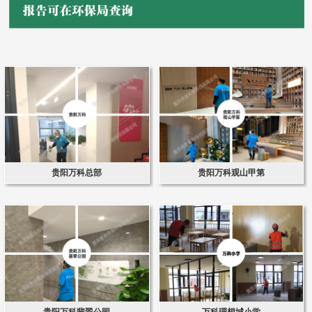
贵阳万科总部
贵阳万科观山甲第
贵阳万科翡翠公园
万科理想城小学