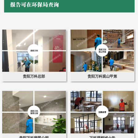
贵阳万科总部
贵阳万科观山甲第
贵阳万科翡翠公园
万科理想城小学