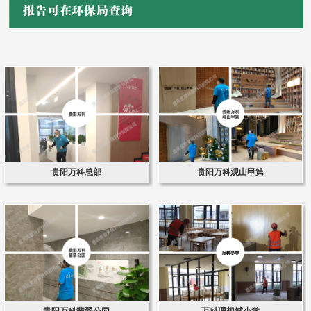
贵阳万科总部
贵阳万科观山甲第
贵阳万科翡翠公园
万科理想城小学