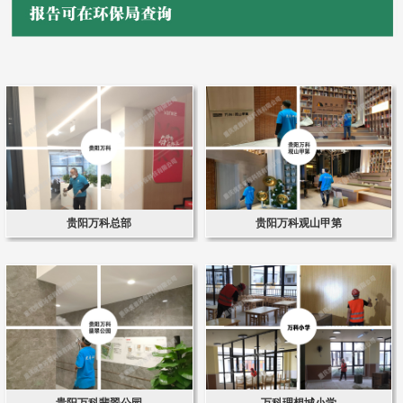
贵阳万科总部
贵阳万科观山甲第
贵阳万科翡翠公园
万科理想城小学