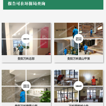
贵阳万科总部
贵阳万科观山甲第
贵阳万科翡翠公园
万科理想城小学