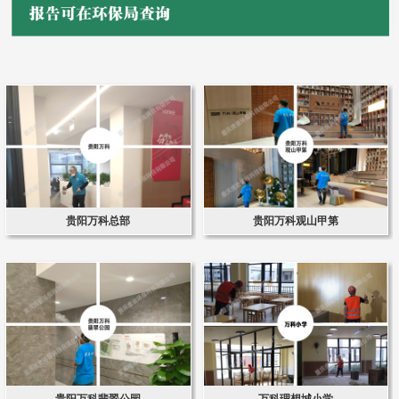
贵阳万科总部
贵阳万科观山甲第
贵阳万科翡翠公园
万科理想城小学