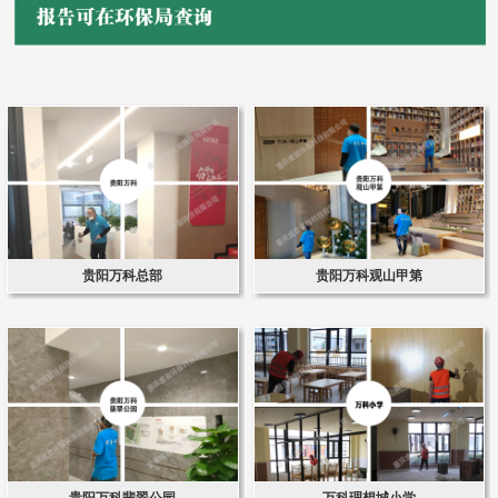
贵阳万科总部
贵阳万科观山甲第
贵阳万科翡翠公园
万科理想城小学