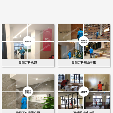
贵阳万科总部
贵阳万科观山甲第
贵阳万科翡翠公园
万科理想城小学