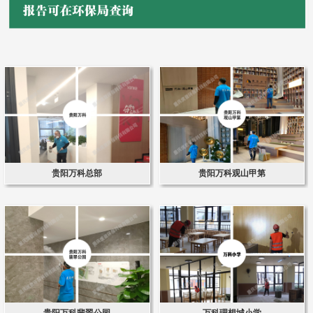
贵阳万科总部
贵阳万科观山甲第
贵阳万科翡翠公园
万科理想城小学