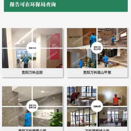
贵阳万科总部
贵阳万科观山甲第
贵阳万科翡翠公园
万科理想城小学