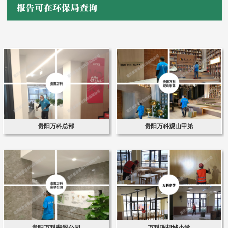
贵阳万科总部
贵阳万科观山甲第
贵阳万科翡翠公园
万科理想城小学