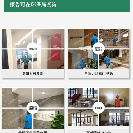
贵阳万科总部
贵阳万科观山甲第
贵阳万科翡翠公园
万科理想城小学