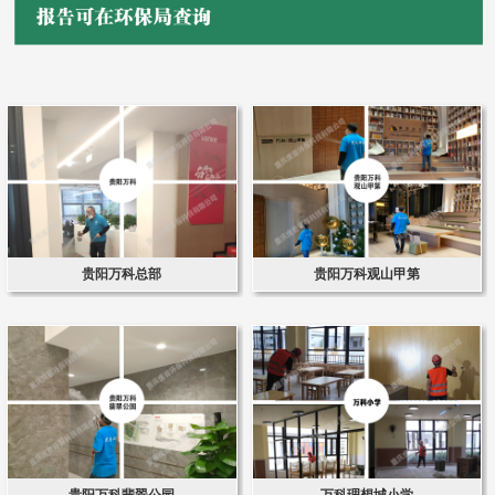
贵阳万科总部
贵阳万科观山甲第
贵阳万科翡翠公园
万科理想城小学