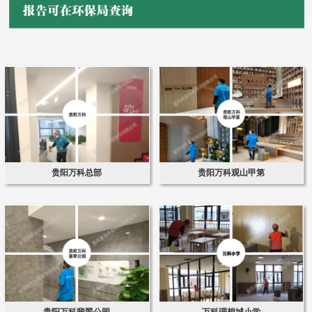
贵阳万科总部
贵阳万科观山甲第
贵阳万科翡翠公园
万科理想城小学