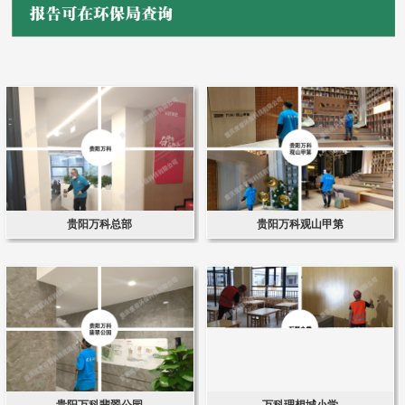
贵阳万科总部
贵阳万科观山甲第
贵阳万科翡翠公园
万科理想城小学